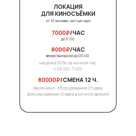
ЛОКАЦИЯ
ДЛЯ КИНОСЪЁМКИ
от 10 человек, чистый звук
Информация
7000₽
/ЧАС
о бронировании
до 17:00
8000₽
/ЧАС
вечер/выходной до 00:00
+7 (499) 404-27-45
наценка 50% за ночной час
с 00:00 -7:00)
80000₽
/СМЕНА 12 Ч.
СКАЧАТЬ ДОГОВОР ОФЕРТЫ
(включено: оборудование студии,
фиксированная ставка в ночное время)
СТРАНИЦА С ПРАВИЛАМИ
НАПИСАТЬ В Telegram