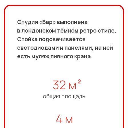
4 м
высота потолка
В баре — три стола, три дивана
и несколько венских стульев.
От пола до потолка на одной стене
расположены зеркала, которые
закрываются голубыми портьерами
в пол.
В баре много картин, свечей, книг.
Декорация функционирует как бар,
поэтому вы можете заказать здесь
кофе и чай. Из бара можно попасть
на летнюю террасу, где проходят
вечеринки и Дни Рождения.
Мы оборудовали декорацию
профессиональным звуковым
оборудованием и плазменным
телевизором.