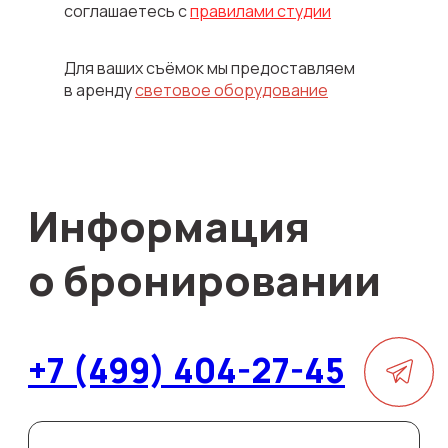
соглашаетесь с
правилами студии
ОСТАВЬТЕ ЗАЯВКУ
НА БРОНИРОВАНИЕ
Для ваших съёмок мы предоставляем
в аренду
световое оборудование
Быстро свяжемся с вами
и ответим на любые вопросы
Ваше имя
Номер телефона
+7
Я согласен(на) на обработку
персональных данных, включая