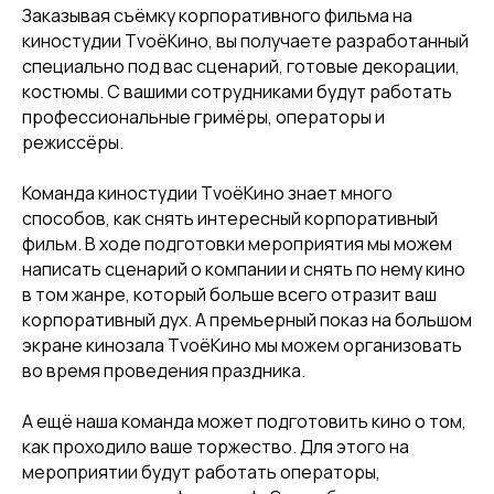
Заказывая съёмку корпоративного фильма на
киностудии ТvоёКино, вы получаете разработанный
специально под вас сценарий, готовые декорации,
костюмы. С вашими сотрудниками будут работать
профессиональные гримёры, операторы и
режиссёры.
Команда киностудии ТvоёКино знает много
способов, как снять интересный корпоративный
фильм. В ходе подготовки мероприятия мы можем
написать сценарий о компании и снять по нему кино
в том жанре, который больше всего отразит ваш
корпоративный дух. А премьерный показ на большом
экране кинозала ТvоёКино мы можем организовать
во время проведения праздника.
А ещё наша команда может подготовить кино о том,
как проходило ваше торжество. Для этого на
мероприятии будут работать операторы,