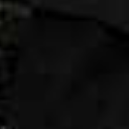
оставить заявку на обратный звонок.
Время работы для обработки
бронирований: с 10:00—22:00.
БУДЬТЕ ВНИМАТЕЛЬНЫ
СЪЁМКИ НА КИНОСТУДИИ
TVОЁКИНО ПРОВОДЯТСЯ
КРУГЛОСУТОЧНО ПО
ПРЕДВАРИТЕЛЬНОМУ
БРОНИРОВАНИЮ.
ВХОД НА КИНОСТУДИЮ
ВОЗМОЖЕН ТОЛЬКО
ПО ПРЕДВАРИТЕЛЬНОЙ
ЗАПИСИ И ПРИ
ПРЕДЪЯВЛЕНИИ