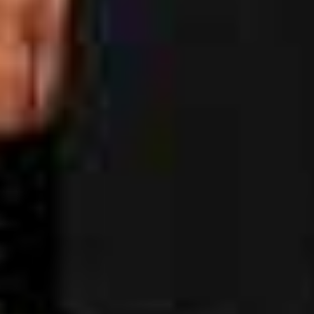
+7 (499) 404-27-45
СКАЧАТЬ ДОГОВОР ОФЕРТЫ
СТРАНИЦА С ПРАВИЛАМИ
НАПИСАТЬ В Telegram
Бронирование осуществляется
по 100%-ной оплате.
Чтобы забронировать декорацию,
напишите нам в Telegram.
Вы также можете нам позвонить или